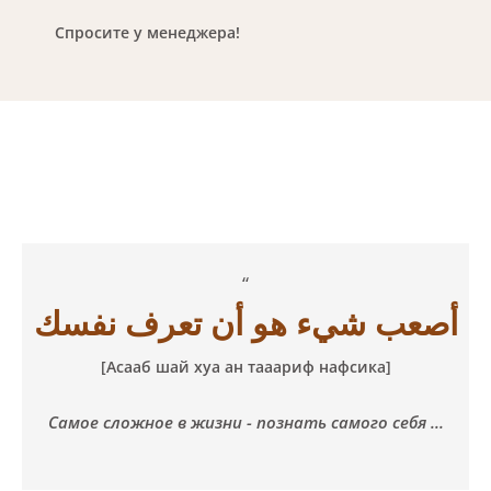
Спросите у менеджера!
“
أصعب شيء هو أن تعرف نفسك
[Асааб шай хуа ан тааариф нафсика]
Самое сложное в жизни - познать самого себя ...