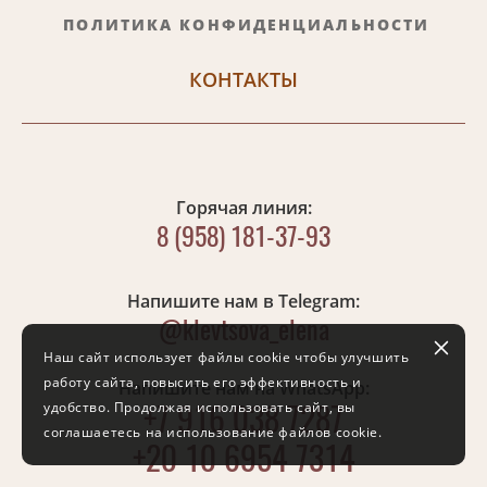
ПОЛИТИКА КОНФИДЕНЦИАЛЬНОСТИ
КОНТАКТЫ
Горячая линия:
8 (958) 181-37-93
Напишите нам в Telegram
:
@klevtsova_elena
Наш сайт использует файлы cookie чтобы улучшить
работу сайта, повысить его эффективность и
Напишите нам на
WhatsApp
:
удобство. Продолжая использовать сайт, вы
+7 916 038 7287
соглашаетесь на использование файлов cookie.
+20 10 6954 7314