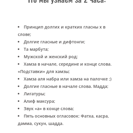
Принцип долгих и кратких гласны х в
слове;
Долгие гласные и дифтонги;
Та марбута;
Мужской и женский род;
Хамза в начале, середине и конце слова.
«Подставки» для хамзы;
Хамза аля набра или хамза на палочке ;)
Долгие гласные в начале слова. Мадда;
Лигатуры;
Алиф максура;
Звук «а» в конце слова;
Пять основных огласовок: Фатха, касра,
дамма, сукун, шадда.